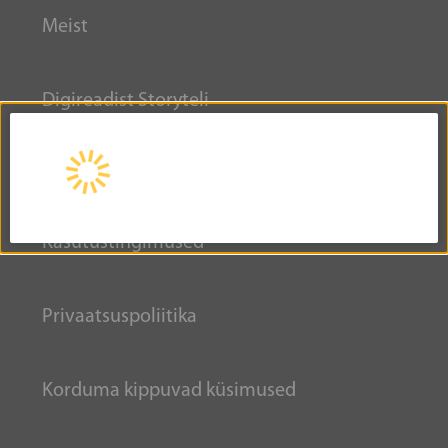
Meist
Digireadist Storyteli
INFORMATSIOON
Kasutustingimused
Privaatsuspoliitika
Korduma kippuvad küsimused