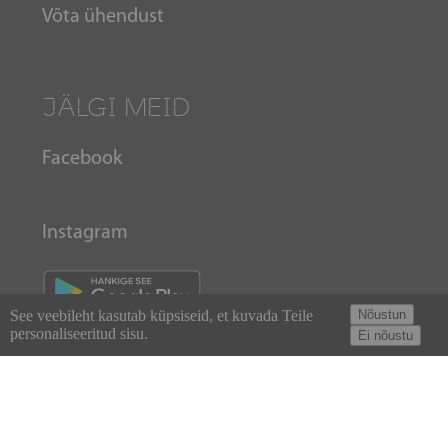
Võta ühendust
JÄLGI MEID
Facebook
Instagram
See veebileht kasutab küpsiseid, et kuvada Teile
Nõustun
personaliseeritud sisu.
Ei nõustu